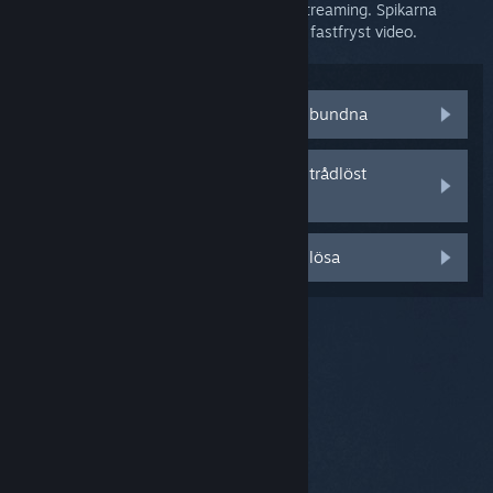
huvudindikatorn för nätverksproblem för streaming. Spikarna
uppstår oftast i samband med hackig eller fastfryst video.
Både datorn och Steam Link är trådbundna
Jag har ett blandat trådbundet och trådlöst
nätverk
Både datorn och Steam Link är trådlösa
© Valve Corporation. Alla rättigheter förbehållna. Alla