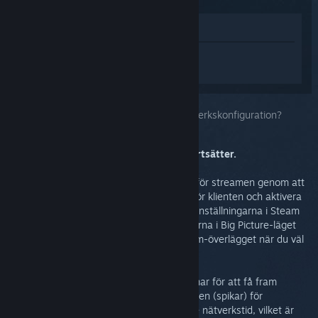
Visa i butik
Logga in
för att få personlig hjälp med
Steam Link.
Du har valt problemet:
Vad har du för nätverkskonfiguration?
Aktivera prestandaöverlägg innan du fortsätter.
Du kan se ifall nätverket orsakar problem för streamen genom att
gå till avancerade streaminginställningar för klienten och aktivera
prestandaöverlägget. Du kan göra detta i inställningarna i Steam
Link innan du börjar streama, i inställningarna i Big Picture-läget
efter att du börjat streama eller från Steam-överlägget när du väl
är inne i ett spel.
Tryck på F6 eller Start+Y medan du streamar för att få fram
prestandagrafen, och titta efter höga värden (spikar) för
cyanlinjen. Detta tyder på högt varierande nätverkstid, vilket är