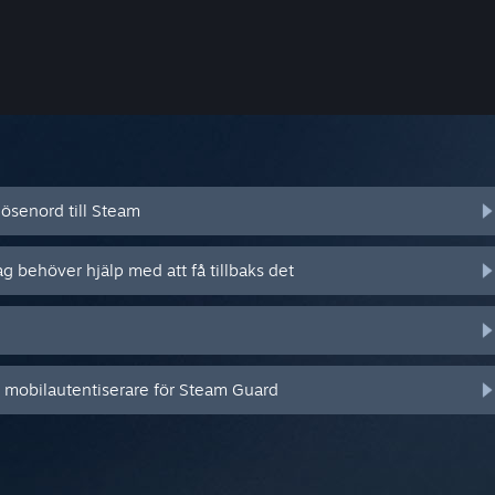
ösenord till Steam
ag behöver hjälp med att få tillbaks det
n mobilautentiserare för Steam Guard