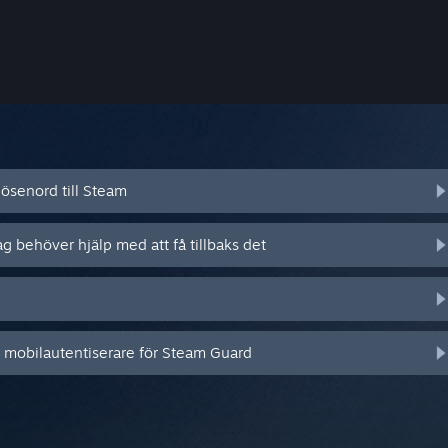
ösenord till Steam
ag behöver hjälp med att få tillbaks det
n mobilautentiserare för Steam Guard