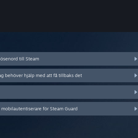
ösenord till Steam
ag behöver hjälp med att få tillbaks det
n mobilautentiserare för Steam Guard