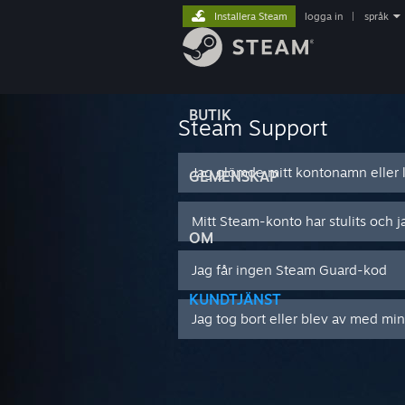
Installera Steam
logga in
|
språk
BUTIK
Steam Support
Jag glömde mitt kontonamn eller l
GEMENSKAP
Mitt Steam-konto har stulits och j
OM
Jag får ingen Steam Guard-kod
KUNDTJÄNST
Jag tog bort eller blev av med mi