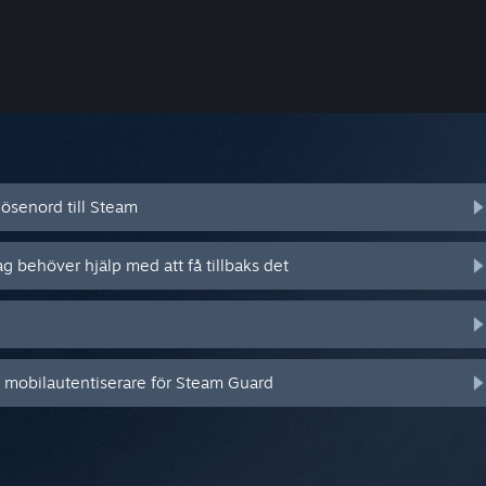
ösenord till Steam
ag behöver hjälp med att få tillbaks det
n mobilautentiserare för Steam Guard