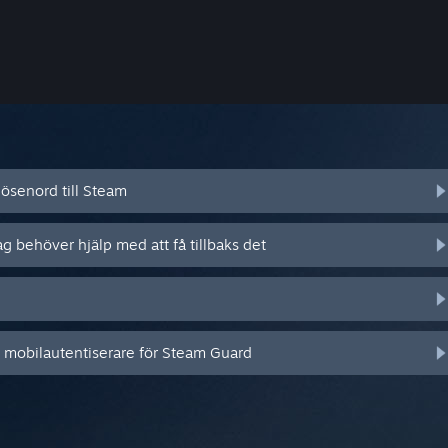
ösenord till Steam
ag behöver hjälp med att få tillbaks det
n mobilautentiserare för Steam Guard