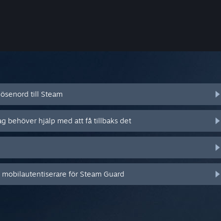
ösenord till Steam
ag behöver hjälp med att få tillbaks det
n mobilautentiserare för Steam Guard