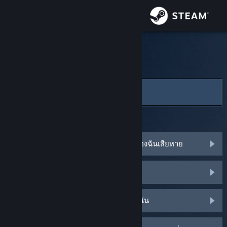
เข้าสู่ระบบ
ร้านค้า
ฝ่ายสนับสนุน Steam
ชุมชน
หน้าหลัก
>
การค้นหา
เกี่ยวกับ
คุณสมบัติ STEAM และความช่วยเหลือ
ฝ่ายสนับสนุน
บัตรของขวัญ Steam หรือรหัสวอลเล็ตของฉันเสียหาย
เปลี่ยนภาษา
บัตรของขวัญ Steam หรือรหัสวอลเล็ต
รับแอป Steam แบบพกพา
ชมเว็บไซต์สำหรับเดสก์ท็อป
ฉันลืมชื่อบัญชี Steam หรือรหัสผ่านของฉัน