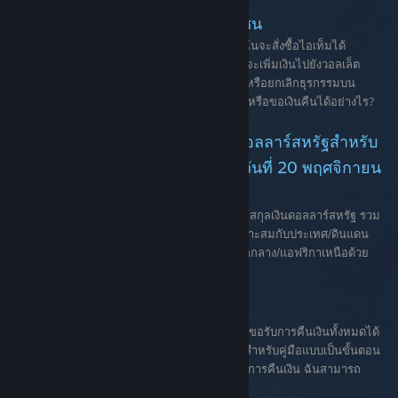
คำถามที่พบบ่อยเกี่ยวกับตลาดชุมชน
คำถามทั่วไปฉันจะวางขายไอเท็มได้อย่างไร? ฉันจะสั่งซื้อไอเท็มได้
อย่างไร? ฉันจะลบรายการขายได้อย่างไร? ฉันจะเพิ่มเงินไปยังวอลเล็ต
Steam ของฉันได้อย่างไร? ฉันสามารถย้อนคืนหรือยกเลิกธุรกรรมบน
ตลาดชุมชนที่ดำเนินการเสร็จสมบูรณ์แล้ว และ/หรือขอเงินคืนได้อย่างไร?
การกำหนดราคาใหม่ในสกุลเงินดอลลาร์สหรัฐสำหรับ
อาร์เจนตินาและตุรกีจะเริ่มต้นในวันที่ 20 พฤศจิกายน
เวลาแปซิฟิก
ร้านค้า Steam ในอาร์เจนตินาและตุรกีจะเริ่มใช้สกุลเงินดอลลาร์สหรัฐ รวม
ทั้งจะมีการกำหนดราคาใหม่ตามภูมิภาคให้เหมาะสมกับประเทศ/ดินแดน
อื่น ๆ อีก 25 แห่งในลาตินอเมริกาและตะวันออกกลาง/แอฟริกาเหนือด้วย
Steam...
คำถามทั่วไปเกี่ยวกับการคืนเงิน
ฉันจะสามารถขอรับการคืนเงินได้อย่างไร? การขอรับการคืนเงินทั้งหมดได้
รับการจัดการผ่าน help.steampowered.com สำหรับคู่มือแบบเป็นขั้นตอน
กรุณาอ่านคำถามที่พบบ่อยเกี่ยวกับวิธีการขอรับการคืนเงิน ฉันสามารถ
ขอรับการคืนเงินสำหรับอะไรได้บ้าง?