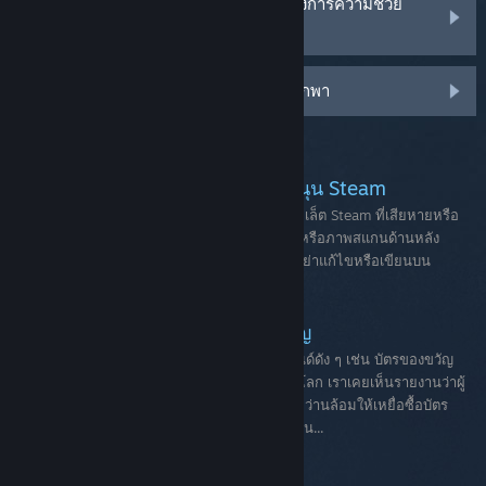
บัญชี Steam ของฉันถูกขโมยและฉันต้องการความช่วย
เหลือในการกู้คืนบัญชีฉัน
เครื่องยืนยันตัวตน Steam Guard แบบพกพา
บทความฝ่ายสนับสนุน
วิธีส่งรหัสวอลเล็ตให้กับฝ่ายสนับสนุน Steam
เมื่อติดต่อฝ่ายสนับสนุน Steam เกี่ยวกับรหัสวอลเล็ต Steam ที่เสียหายหรือ
อ่านไม่ได้ สิ่งที่สำคัญอย่างยิ่งคือ ต้องส่งรูปภาพหรือภาพสแกนด้านหลัง
ทั้งหมดที่ชัดเจนของบัตรวอลเล็ต Steam โปรดอย่าแก้ไขหรือเขียนบน
บัตร...
การหลอกลวงเกี่ยวกับบัตรของขวัญ
โชคไม่ดีที่ผู้หลอกลวงใช้บัตรของขวัญจากแบรนด์ดัง ๆ เช่น บัตรของขวัญ
Steam ในการแสวงหาผลประโยชน์จากผู้ใช้ทั่วโลก เราเคยเห็นรายงานว่าผู้
หลอกลวงติดต่อเหยื่อของตนทางโทรศัพท์ และหว่านล้อมให้เหยื่อซื้อบัตร
ของขวัญเพื่อนำไปชำระค่าภาษี ประกันตัว หนี้สิน...
วอลเล็ต Steam