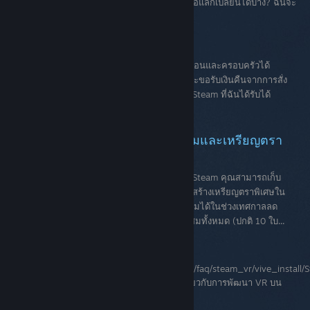
ให้กับใครได้บ้าง? ฉันสามารถใส่อะไรในข้อเสนอแลกเปลี่ยนได้บ้าง? ฉันจะ
ดูข้อเสนอแลกเปลี่ยนได้อย่างไร?
ของขวัญ Steam
ของขวัญ Steam คืออะไร?ฉันจะสั่งซื้อเกมให้เพื่อนและครอบครัวได้
อย่างไร?ฉันจะเปลี่ยนวันจัดส่งได้อย่างไร? ฉันจะขอรับเงินคืนจากการสั่ง
ซื้อของขวัญได้อย่างไร?ฉันจะยอมรับของขวัญ Steam ที่ฉันได้รับได้
อย่างไร?ฉันส่งของขวัญไปให้เพื่อนไม่ได้...
คำถามที่พบบ่อยเกี่ยวกับการ์ดสะสมและเหรียญตรา
เทศกาลลดราคาบน Steam
ในช่วงเทศกาลลดราคาฤดูร้อนและฤดูหนาวบน Steam คุณสามารถเก็บ
การ์ดสะสมในเทศกาลลดราคาให้ครบชุดเพื่อใช้สร้างเหรียญตราพิเศษใน
เทศกาลลดราคา และรับรางวัลได้! พร้อมให้สะสมได้ในช่วงเทศกาลลด
ราคาฤดูหนาวและฤดูร้อน เก็บรวบรวมการ์ดสะสมทั้งหมด (ปกติ 10 ใบ...
ผู้พัฒนา SteamVR
https://support.steampowered.com/images/faq/steam_vr/vive_insta
ผู้พัฒนา SteamVRคุณคือผู้พัฒนาที่มีคำถามเกี่ยวกับการพัฒนา VR บน
แพลตฟอร์ม Steam ใช่หรือไม่?