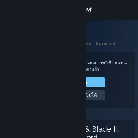
เข้าสู่ระบบ
ร้านค้า
ฝ่ายสนับสนุน Steam
ชุมชน
หน้าหลัก
>
เกมและแอปพลิเคชัน
>
Mount &amp; Blade II: Bannerlord
เกี่ยวกับ
เข้าสู่ระบบไปยังบัญชี Steam ของคุณเพื่อตรวจสอบการสั่งซื้อ สถานะ
บัญชี และรับความช่วยเหลือส่วนตัว
ฝ่ายสนับสนุน
เข้าสู่ระบบ Steam
เปลี่ยนภาษา
ช่วยด้วย ฉันเข้าสู่ระบบไม่ได้
รับแอป Steam แบบพกพา
ชมเว็บไซต์สำหรับเดสก์ท็อป
Mount & Blade II:
Bannerlord