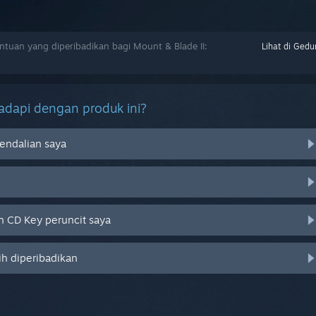
uan yang diperibadikan bagi Mount & Blade II:
Lihat di Gedu
dapi dengan produk ini?
endalian saya
 CD Key peruncit saya
ih diperibadikan