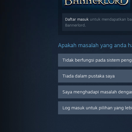
Daftar masuk
untuk mendapatkan bant
Bannerlord.
Apakah masalah yang anda ha
Tidak berfungsi pada sistem peng
Tiada dalam pustaka saya
Saya menghadapi masalah dengan
Log masuk untuk pilihan yang leb