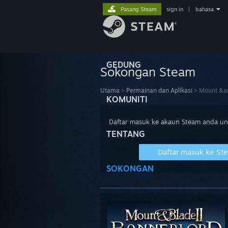
Pasang Steam
sign in
|
bahasa
GEDUNG
Sokongan Steam
Utama
>
Permainan dan Aplikasi
>
Mount &am
KOMUNITI
Daftar masuk ke akaun Steam anda u
TENTANG
Daftar masuk ke St
SOKONGAN