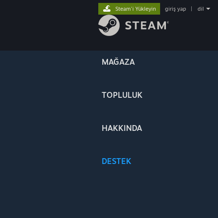
Steam'i Yükleyin
giriş yap
|
dil
MAĞAZA
TOPLULUK
HAKKINDA
DESTEK