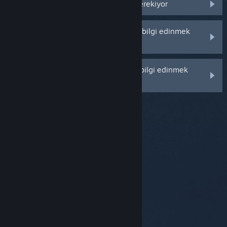
Hediyelerimin geçmişine bakmam gerekiyor
Fazladan kopyalar ile ilgili daha fazla bilgi edinmek
istiyorum
Steam Hediyeleri ile ilgili daha fazla bilgi edinmek
istiyorum
© Valve Corporation. Tüm hakları saklıdır. Tüm ticari
markalar, ABD ve diğer ülkelerde ilgili sahiplerinin
mülkiyetindedir.
Gizlilik Politikası
|
Yasal Bilgi
|
Erişilebilirlik
|
Steam Abonelik Sözleşmesi
|
İadeler
|
Çerezler