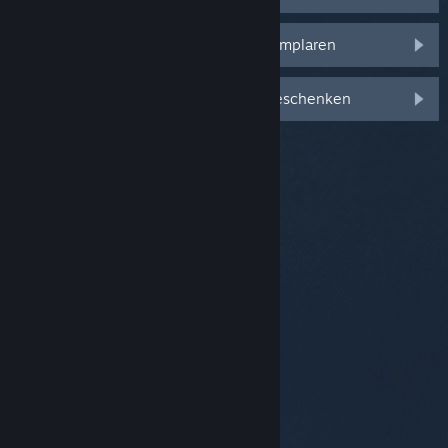
Ik wil meer informatie over extra exemplaren
Ik wil meer informatie over Steam-geschenken
© Valve Corporation. Alle rechten voorbehouden. Alle
handelsmerken zijn eigendom van hun respectieve
eigenaren in de Verenigde Staten en andere landen.
Privacybeleid
|
Juridische informatie
|
Toegankelijkheid
|
Steam Subscriber Agreement
|
Terugbetalingen
|
Cookies