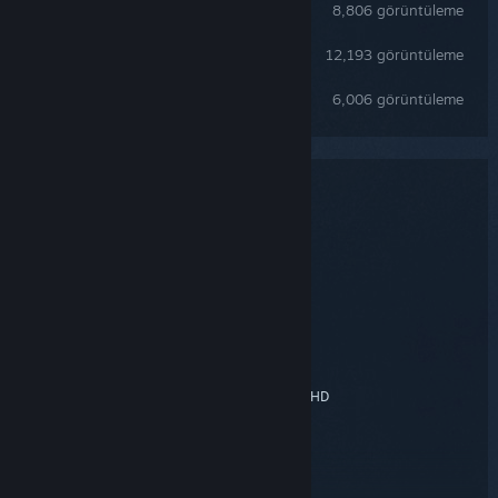
Badges and Challenges List
8,806 görüntüleme
Uninstallation guide.
12,193 görüntüleme
how to feel less schizophrenic when aiming in delta force (mouse input fix)
6,006 görüntüleme
Sistem Gereksinimleri
MINIMUM:
64-bit işlemci ve işletim sistemi gerektirir
Windows 10 64 bit
İşletim Sistemi:
Intel Core i3-4150 / AMD FX-6300
İşlemci:
8 GB RAM
Bellek:
Nvidia Geforce GTX 660 / AMD HD
Ekran Kartı:
7870 / Intel Arc A380
Sürüm 12
DirectX:
Genişbant İnternet bağlantısı
Ağ: