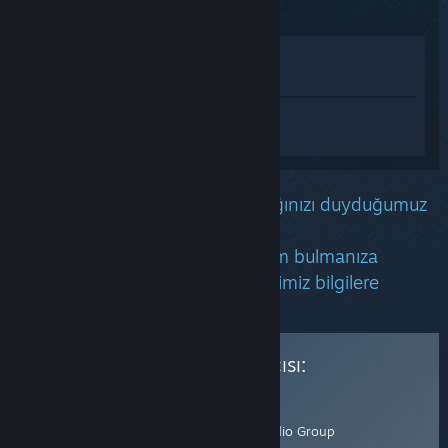
Mağazada İncele
Kütüphanemde görüntüle
Delta Force hakkında kişiselleştirilmiş
destek almak için
Giriş yapın
.
Bu oyun ile ilgili bir sorun yaşadığınızı duyduğumuz
için üzgünüz.
Mağaza ve Topluluk'tan bir çözüm bulmanıza
yardımcı olabileceğini umut ettiğimiz bilgilere
buradan bakabilirsiniz.
Bu ürün için destek sağlayıcısı:
Resmî Destek
Yayıncı
E-posta
:
TiMi Studio Group