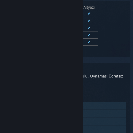
Arayüz
Seslendirme
Altyazı
Türkçe
✔
✔
İngilizce
✔
✔
✔
Basitleştirilmiş Çince
✔
✔
✔
Fransızca
✔
✔
Almanca
✔
✔
Desteklenen 12 dilin tümünü görüntüle
Delta Force
BAŞLIK:
Aksiyon
,
Macera
,
Devasa Çok Oyunculu
,
Oynaması Ücretsiz
TÜR:
Team Jade
GELIŞTIRICI:
TiMi Studio Group
YAYINCI:
4 Ara 2024
ÇIKIŞ TARIHI:
İnternet sitesini ziyaret et
Güncelleme geçmişini görüntüle
İlgili haberleri oku
Tartışmaları görüntüle