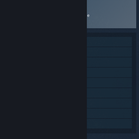
service@playdeltaforce.com
Geliştirici
Ürün Websitesi
Team Jade
Tek Oyunculu
MMO
Çevrimiçi PvP
Çevrimiçi Eşli
Çapraz Platform Çok Oyunculu
Steam Başarımları
Steam Koleksiyon Kartları
Uygulama İçi Satın Alımlar
Aile Paylaşımı