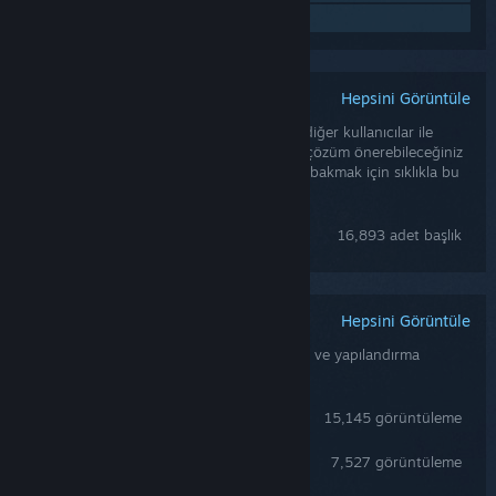
Topluluk gruplarını bul
Hepsini Görüntüle
Steam Topluluk Tartışmaları
Topluluk tartışmaları size oyunu oynayan diğer kullanıcılar ile
konuşabileceğiniz ve herhangi bir soruna çözüm önerebileceğiniz
bir yer sunar. Oyun geliştiricileri sorunlara bakmak için sıklıkla bu
tartışmaları gözlemler.
Genel Tartışmalar
16,893 adet başlık
Hepsini Görüntüle
Topluluk Yapımı Rehberler
Topluluk tarafından yazılan rehberler oyun ve yapılandırma
sorunları için yararlı bir kaynak olabilir.
Delta Force Performances Fix - S9 updated
15,145 görüntüleme
LOADOUT ALL WEAPONS (Season 8 Only Code Update complete) "THGTV"
7,527 görüntüleme