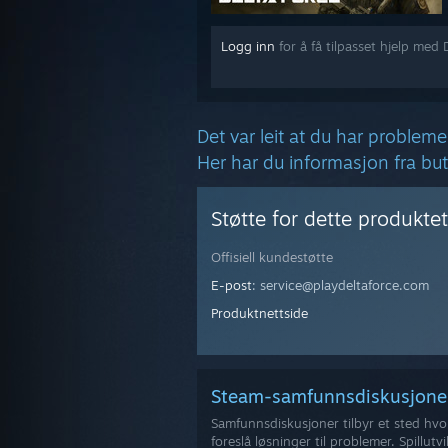
Logg inn
for å få tilpasset hjelp med 
Det var leit at du har probleme
Her har du informasjon fra bu
Støtte for dette produktet
Offisiell kundestøtte
E-post
: service@playdeltaforce.com
Produktnettside
Steam-samfunnsdiskusjo
Samfunnsdiskusjoner tilbyr et sted hvo
foreslå løsninger til problemer. Spillutv