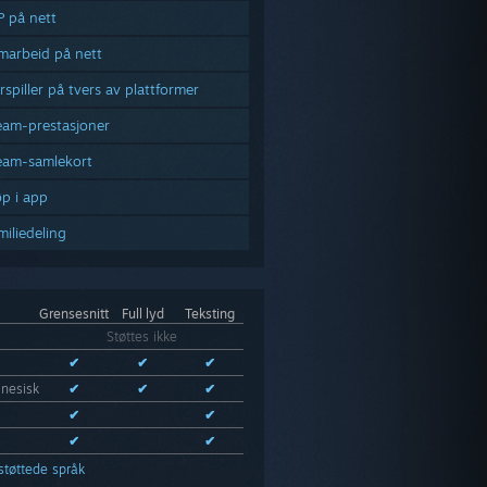
P på nett
marbeid på nett
erspiller på tvers av plattformer
eam-prestasjoner
eam-samlekort
øp i app
miliedeling
Grensesnitt
Full lyd
Teksting
Støttes ikke
✔
✔
✔
inesisk
✔
✔
✔
✔
✔
✔
✔
støttede språk