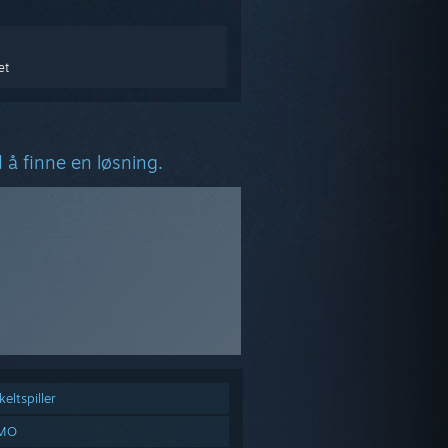
et
 å finne en løsning.
eltspiller
MO