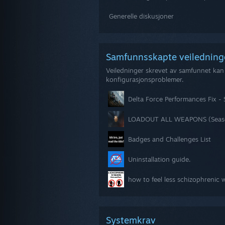
Generelle diskusjoner
Samfunnsskapte veiledni
Veiledninger skrevet av samfunnet kan 
konfigurasjonsproblemer.
Delta Force Performances Fix -
Badges and Challenges List
Uninstallation guide.
Systemkrav