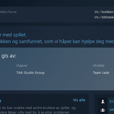
Delta Force.
Vis i butikken
Vis i bibliotek
r med spillet.
tikken og samfunnet, som vi håper kan hjelpe deg med
 gis av:
Utgiver
Utvikler
TiMi Studio Group
Team Jade
Vis alle
ner
Enk
r du kan snakke med andre brukere av spillet, og
M
iklere følger ofte med for å se etter problemer.