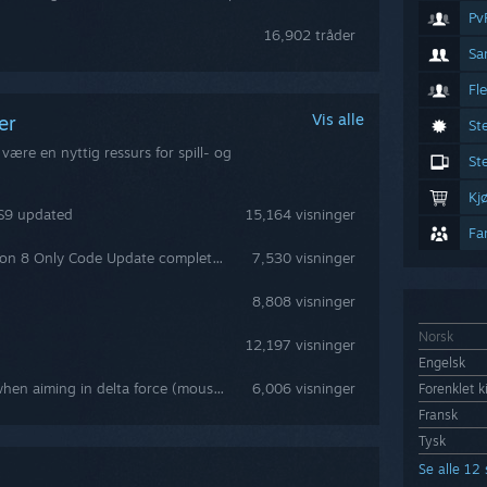
Pv
16,902 tråder
Sa
Fl
Vis alle
nger
St
være en nyttig ressurs for spill- og
St
Kj
 S9 updated
15,164 visninger
Fa
LOADOUT ALL WEAPONS (Season 8 Only Code Update complete) "THGTV"
7,530 visninger
8,808 visninger
Norsk
12,197 visninger
Engelsk
how to feel less schizophrenic when aiming in delta force (mouse input fix)
6,006 visninger
Forenklet k
Fransk
Tysk
Se alle 12 