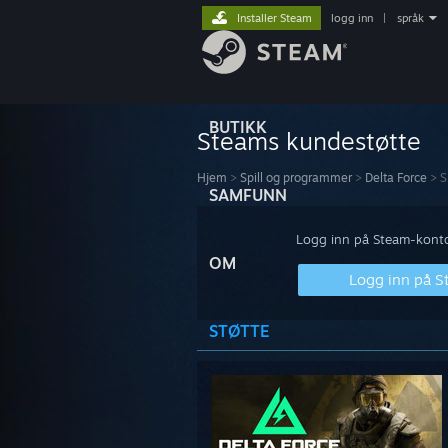
Installer Steam
logg inn
|
språk
BUTIKK
Steams kundestøtte
Hjem
>
Spill og programmer
>
Delta Force
>
S
SAMFUNN
Logg inn på Steam-kontoe
OM
Logg inn på 
STØTTE