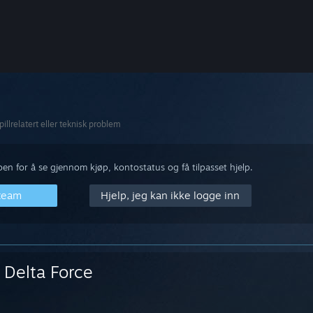
pillrelatert eller teknisk problem
n for å se gjennom kjøp, kontostatus og få tilpasset hjelp.
Steam
Hjelp, jeg kan ikke logge inn
Delta Force