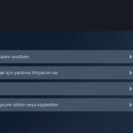
lasını unuttum
k için yardıma ihtiyacım var
yıcımı sildim veya kaybettim