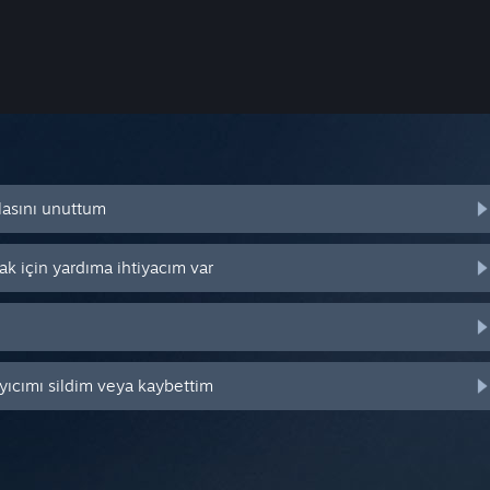
lasını unuttum
k için yardıma ihtiyacım var
yıcımı sildim veya kaybettim