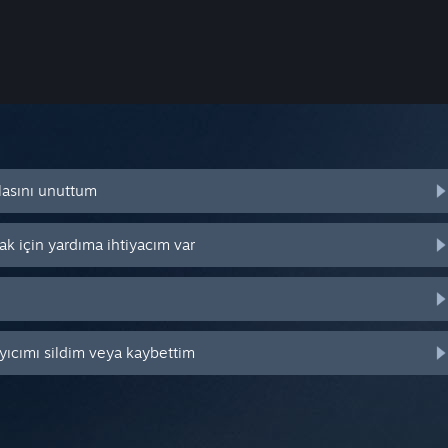
lasını unuttum
k için yardıma ihtiyacım var
yıcımı sildim veya kaybettim