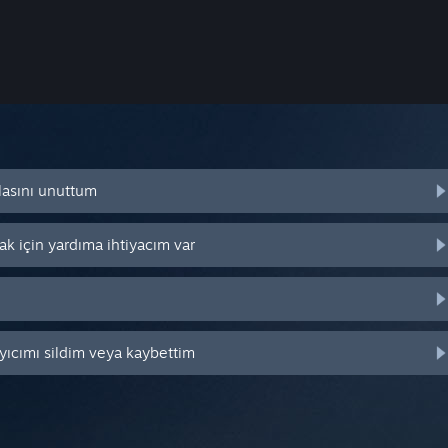
lasını unuttum
k için yardıma ihtiyacım var
yıcımı sildim veya kaybettim