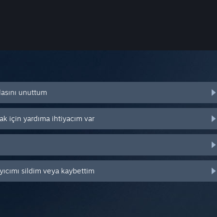
lasını unuttum
k için yardıma ihtiyacım var
yıcımı sildim veya kaybettim