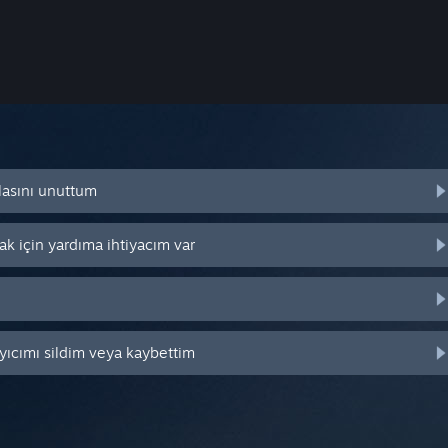
lasını unuttum
k için yardıma ihtiyacım var
yıcımı sildim veya kaybettim