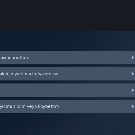
lasını unuttum
k için yardıma ihtiyacım var
yıcımı sildim veya kaybettim