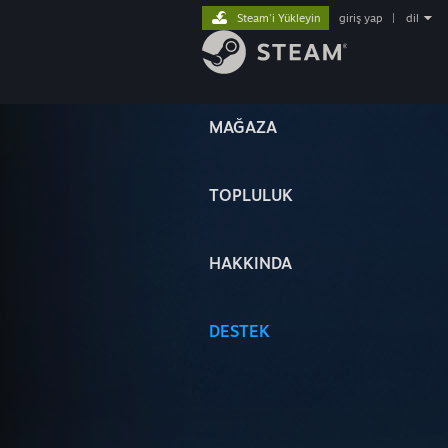
Steam'i Yükleyin
giriş yap
|
dil
MAĞAZA
TOPLULUK
HAKKINDA
DESTEK