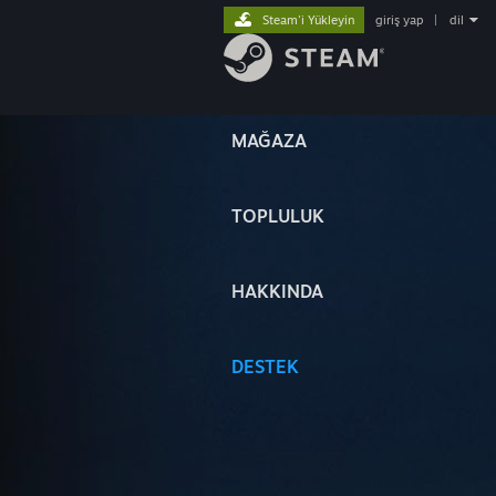
Steam'i Yükleyin
giriş yap
|
dil
MAĞAZA
TOPLULUK
HAKKINDA
DESTEK