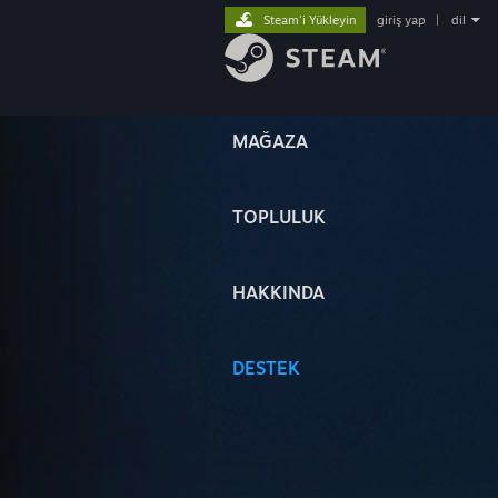
Steam'i Yükleyin
giriş yap
|
dil
MAĞAZA
TOPLULUK
HAKKINDA
DESTEK