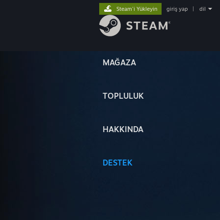
Steam'i Yükleyin
giriş yap
|
dil
MAĞAZA
TOPLULUK
HAKKINDA
DESTEK