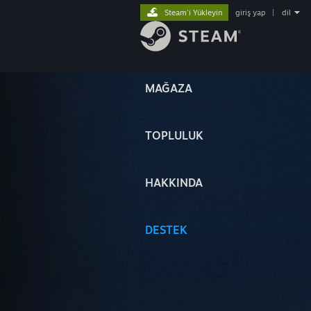
Steam'i Yükleyin
giriş yap
|
dil
MAĞAZA
TOPLULUK
HAKKINDA
DESTEK