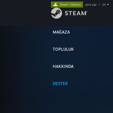
Steam'i Yükleyin
giriş yap
|
dil
MAĞAZA
TOPLULUK
HAKKINDA
DESTEK