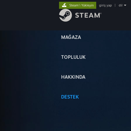
Steam'i Yükleyin
giriş yap
|
dil
MAĞAZA
TOPLULUK
HAKKINDA
DESTEK