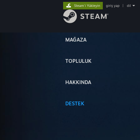
Steam'i Yükleyin
giriş yap
|
dil
MAĞAZA
TOPLULUK
HAKKINDA
DESTEK