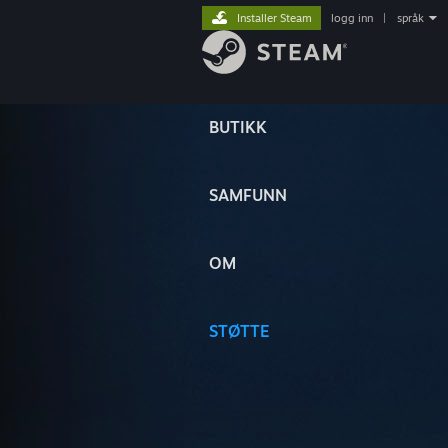
Installer Steam
logg inn
|
språk
BUTIKK
SAMFUNN
OM
STØTTE