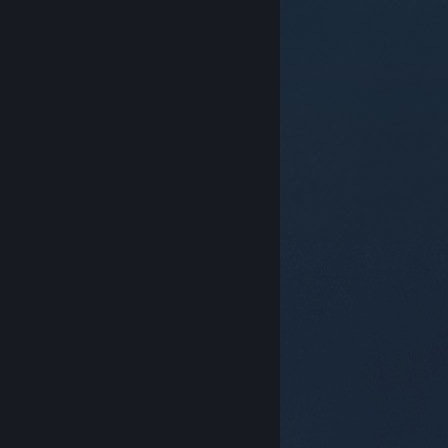
© Valve Corporation. Усі права захищено. Усі
торговельні марки є власністю відповідних власників
у США та інших країнах.
Політика конфіденційності
|
Юридична інформація
|
Доступність
|
Угода
підписника Steam
|
Повернення коштів
|
Файли
cookie