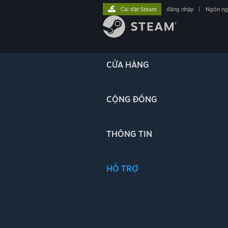
Cài đặt Steam
đăng nhập
|
Ngôn n
CỬA HÀNG
CỘNG ĐỒNG
THÔNG TIN
HỖ TRỢ