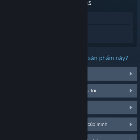
Horizons
Xem trong cửa hàng
Đăng nhập
để nhận được hỗ trợ dành
riêng cho Drive Beyond Horizons.
Bạn đang gặp phải vấn đề gì với sản phẩm này?
Tôi đang gặp rắc rối với vật phẩm
Nó không chạy trên hệ điều hành của tôi
Nó không hiện trong thư viện của tôi
Tôi đang có vấn đề với mã CD bán lẻ của mình