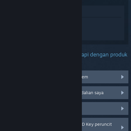
Lihat di Gedung
Daftar masuk
untuk mendapatkan
bantuan yang diperibadikan bagi Drive
Beyond Horizons.
Apakah masalah yang anda hadapi dengan produk
ini?
Saya menghadapi masalah dengan item
Tidak berfungsi pada sistem pengendalian saya
Tiada dalam pustaka saya
Saya menghadapi masalah dengan CD Key peruncit
saya