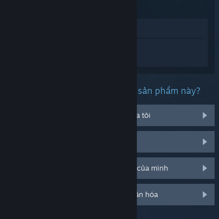
Xem trong cửa hàng
Đăng nhập
để nhận được hỗ trợ dành
riêng cho Seek Demo.
Bạn đang gặp phải vấn đề gì với sản phẩm này?
Nó không chạy trên hệ điều hành của tôi
Nó không hiện trong thư viện của tôi
Tôi đang có vấn đề với mã CD bán lẻ của mình
Đăng nhập cho thêm tùy chọn cá nhân hóa