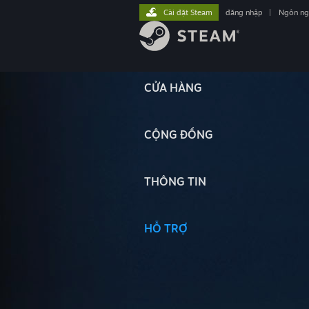
Cài đặt Steam
đăng nhập
|
Ngôn n
CỬA HÀNG
CỘNG ĐỒNG
THÔNG TIN
HỖ TRỢ