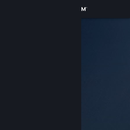
Logg inn
Butikk
Samfunn
Om
Kundestøtte
Bytt språk
Skaff deg Steam-appen på mobil
Vis skrivebordsversjon