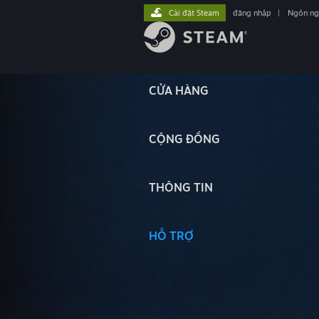
Cài đặt Steam
đăng nhập
|
Ngôn n
CỬA HÀNG
CỘNG ĐỒNG
THÔNG TIN
HỖ TRỢ