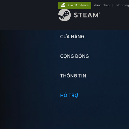
Cài đặt Steam
đăng nhập
|
Ngôn n
CỬA HÀNG
CỘNG ĐỒNG
THÔNG TIN
HỖ TRỢ