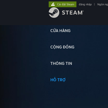
Cài đặt Steam
đăng nhập
|
Ngôn n
CỬA HÀNG
CỘNG ĐỒNG
THÔNG TIN
HỖ TRỢ