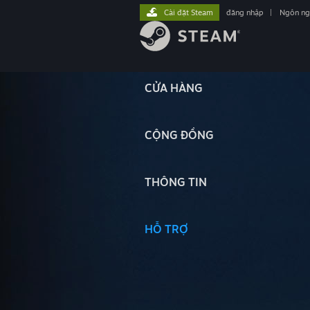
Cài đặt Steam
đăng nhập
|
Ngôn n
CỬA HÀNG
CỘNG ĐỒNG
THÔNG TIN
HỖ TRỢ