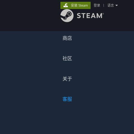
安装 Steam
登录
|
语言
商店
社区
关于
客服