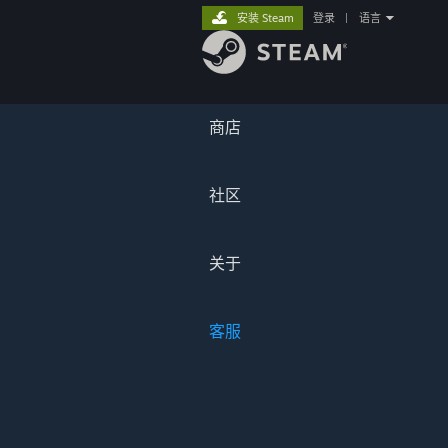
安装 Steam
登录
|
语言
商店
社区
关于
客服