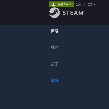
安装 Steam
登录
|
语言
商店
社区
关于
客服