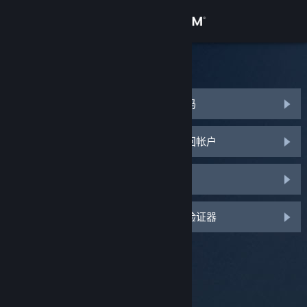
登录
商店
Steam 客服
社区
我忘了我的 Steam 帐户登录名称或密码
关于
我的 Steam 帐户被盗，我需要协助寻回帐户
客服
我收不到 Steam 令牌验证码
更改语言
我删除或遗失了我的 Steam 令牌手机验证器
获取 Steam 手机应用
查看桌面版网站