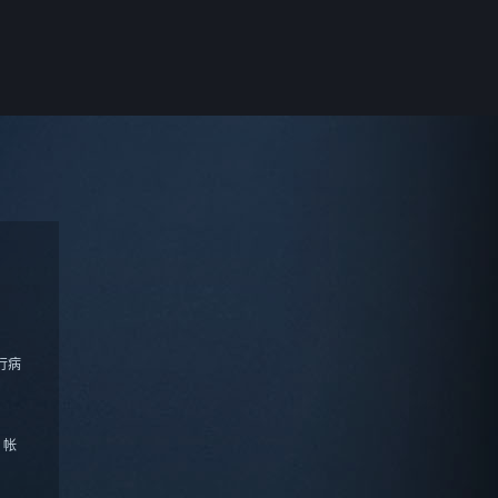
行病
 帐