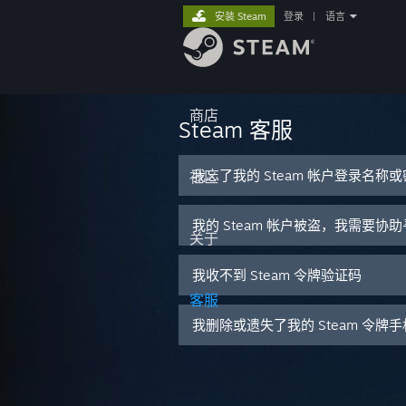
安装 Steam
登录
|
语言
商店
Steam 客服
我忘了我的 Steam 帐户登录名称
社区
我的 Steam 帐户被盗，我需要协
关于
我收不到 Steam 令牌验证码
客服
我删除或遗失了我的 Steam 令牌