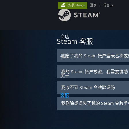
安装 Steam
登录
|
语言
商店
Steam 客服
我忘了我的 Steam 帐户登录名称
社区
我的 Steam 帐户被盗，我需要协
关于
我收不到 Steam 令牌验证码
客服
我删除或遗失了我的 Steam 令牌