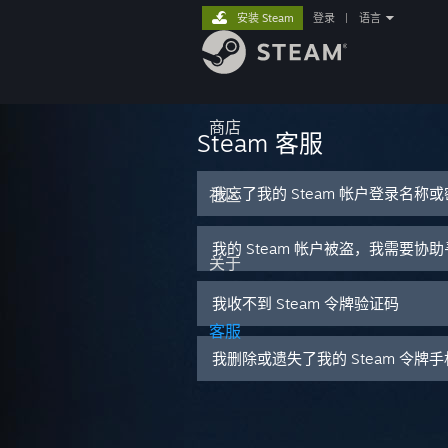
安装 Steam
登录
|
语言
商店
Steam 客服
我忘了我的 Steam 帐户登录名称
社区
我的 Steam 帐户被盗，我需要协
关于
我收不到 Steam 令牌验证码
客服
我删除或遗失了我的 Steam 令牌